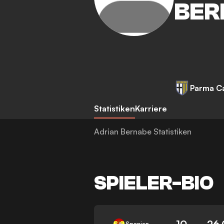
BER
Parma Ca
Statistiken
Karriere
Adrian Bernabe Statistiken
SPIELER-BIO
10
26.
Spanien