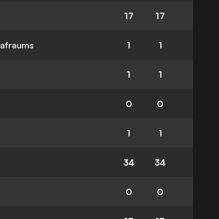
17
17
rafraums
1
1
1
1
0
0
1
1
34
34
0
0