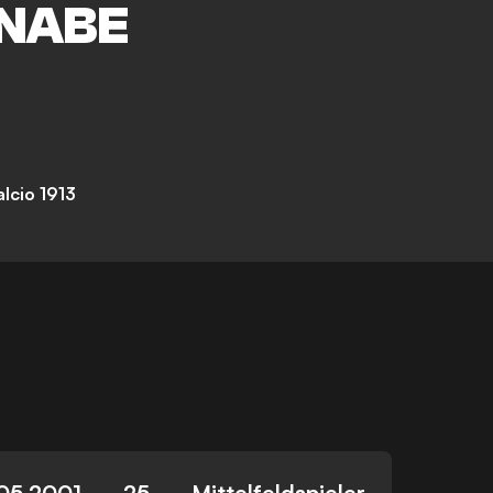
NABE
lcio 1913
05.2001
25
Mittelfeldspieler