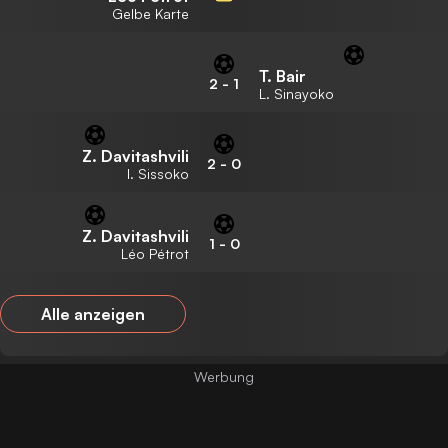
Gelbe Karte
T. Bair
2
-
1
L. Sinayoko
Z. Davitashvili
2
-
0
I. Sissoko
Z. Davitashvili
1
-
0
Léo Pétrot
Alle anzeigen