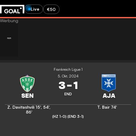
Live
€50
Frankreich Ligue 1
5. Okt. 2024
3
-
1
END
Z. Davitashvili
15'
,
54'
,
T. Bair
74'
86'
(HZ 1-0)
(END 3-1)