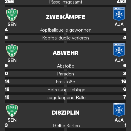
Pässe insgesamt
356
492
ZWEIKÄMPFE
SEN
AJA
Kopfballduelle gewonnen
4
6
Kopfballduelle verloren
6
4
ABWEHR
SEN
AJA
Abstöße
9
6
Paraden
0
2
Freistöße
14
16
Befreiungsschläge
12
6
abgefangene Bälle
16
7
DISZIPLIN
SEN
AJA
Gelbe Karten
3
1