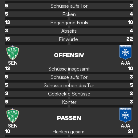
Schüsse aufs Tor
5
3
Ecken
5
4
Begangene Fouls
13
10
Abseits
3
4
Einwürfe
16
22
OFFENSIV
SEN
AJA
Schüsse insgesamt
13
10
Schüsse aufs Tor
5
3
Schüsse neben das Tor
5
5
Geblockte Schüsse
3
2
Konter
9
3
PASSEN
SEN
AJA
Flanken gesamt
10
21