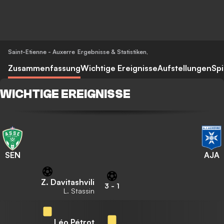
Saint-Etienne - Auxerre
Ergebnisse & Statistiken
,
Zusammenfassung
Wichtige Ereignisse
Aufstellungen
Spi
WICHTIGE EREIGNISSE
SEN
AJA
Z. Davitashvili
3
-
1
L. Stassin
Léo Pétrot