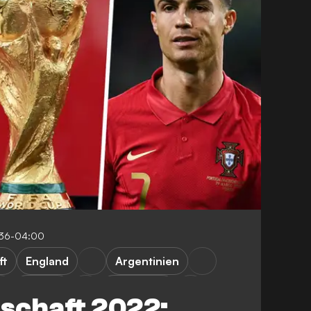
:36-04:00
ft
England
Argentinien
Belgien
Frankreich
schaft 2022: