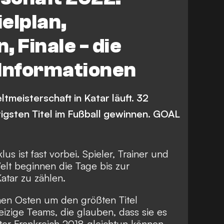
Mexiko
Niederlande
elplan,
nd
Schweiz
USA
 Finale - die
Iran
Japan
 Informationen
Polen
Südkorea
Kanada
Ecuador
meisterschaft in Katar läuft. 32
igsten Titel im Fußball gewinnen. GOAL
lus ist fast vorbei. Spieler, Trainer und
elt beginnen die Tage bis zur
atar zu zählen.
en Osten um den größten Titel
eizige Teams, die glauben, dass sie es
er Frankreich 2018 gleichtun können.