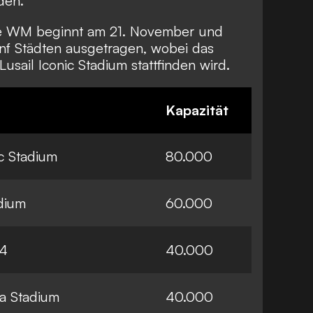
den.
te WM beginnt am 21. November und
fünf Städten ausgetragen, wobei das
usail Iconic Stadium stattfinden wird.
Kapazität
ic Stadium
80.000
adium
60.000
74
40.000
a Stadium
40.000