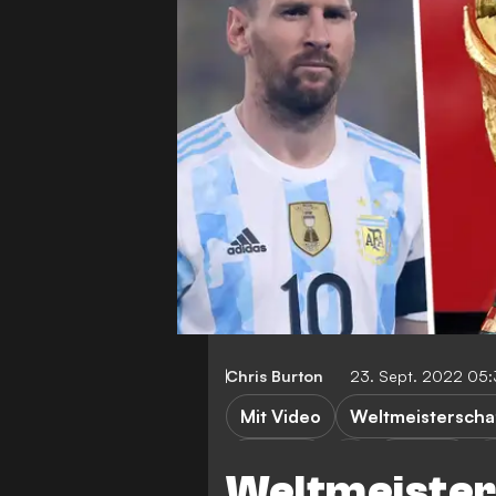
Chris Burton
23. Sept. 2022 05
Mit Video
Weltmeisterscha
Brasilien
Spanien
Weltmeister