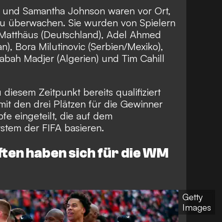
s und Samantha Johnson waren vor Ort,
 zu überwachen. Sie wurden von Spielern
r Matthäus (Deutschland), Adel Ahmed
ran), Bora Milutinovic (Serbien/Mexiko),
abah Madjer (Algerien) und Tim Cahill
 diesem Zeitpunkt bereits qualifiziert
t den drei Plätzen für die Gewinner
pfe eingeteilt, die auf dem
ystem der FIFA basieren.
en haben sich für die WM
Getty
Images