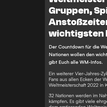
Portugal
Katar
Gruppen, Spi
Dänemark
Deutschla
Anstoßzeiten,
Kroatien
Senegal
wichtigsten
Marokko
Serbien
Tunesien
Kamerun
Der Countdown für die Welt
Saudi-Arabien
Ghana
Nationen wollen den wicht
gibt Euch alle WM-Infos.
Ein weiterer Vier-Jahres-Zyk
Fans aus allen Ecken der W
Weltmeisterschaft 2022 in K
32 Nationen werden im Nah
kämpfen. Es gibt viele ehrg
dem amtierenden Weltmeist