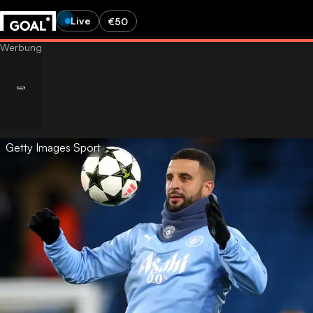
Live
€50
Getty Images Sport