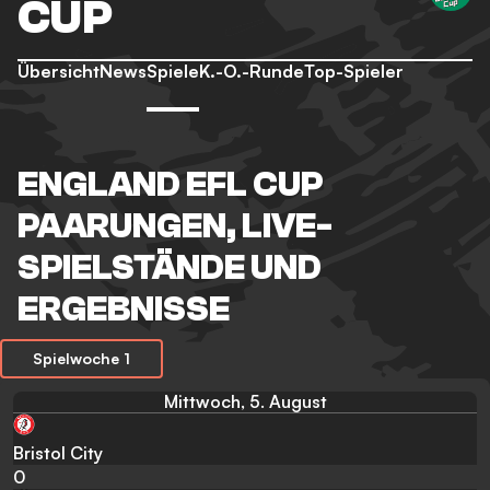
CUP
Übersicht
News
Spiele
K.-O.-Runde
Top-Spieler
ENGLAND EFL CUP
PAARUNGEN, LIVE-
SPIELSTÄNDE UND
ERGEBNISSE
Spielwoche 1
Mittwoch, 5. August
Bristol City
0