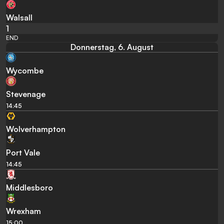
Walsall
1
END
Donnerstag, 6. August
Wycombe
Stevenage
14:45
Wolverhampton
Port Vale
14:45
Middlesboro
Wrexham
15:00