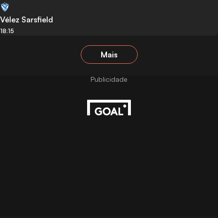
Vélez Sarsfield
18:15
Mais