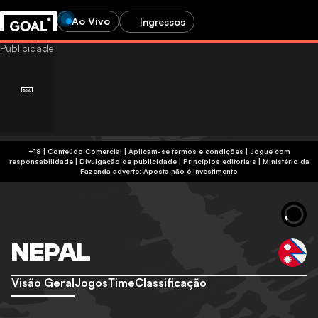
Ao Vivo
Ingressos
+18 | Conteúdo Comercial | Aplicam-se termos e condições | Jogue com
responsabilidade
|
Divulgação de publicidade
|
Princípios editoriais
|
Ministério da
Fazenda adverte: Aposta não é investimento
NEPAL
Visão Geral
Jogos
Time
Classificação