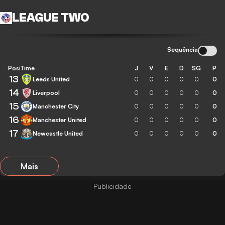
LEAGUE TWO
Sequência
Posição
Time
J
V
E
D
SG
P
13
Leeds United
0
0
0
0
0
0
14
Liverpool
0
0
0
0
0
0
15
Manchester City
0
0
0
0
0
0
16
Manchester United
0
0
0
0
0
0
17
Newcastle United
0
0
0
0
0
0
Mais