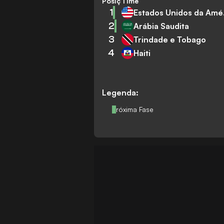
Posição
Time
1
Est
2
Arábia Saudita
3
Trindade e Tobago
4
Haiti
Legenda:
Próxima Fase