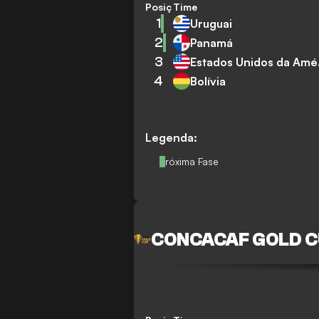
Posição
Time
1
Uruguai
2
Panamá
3
Est
4
Bolívia
Legenda:
Próxima Fase
CONCACAF GOLD 