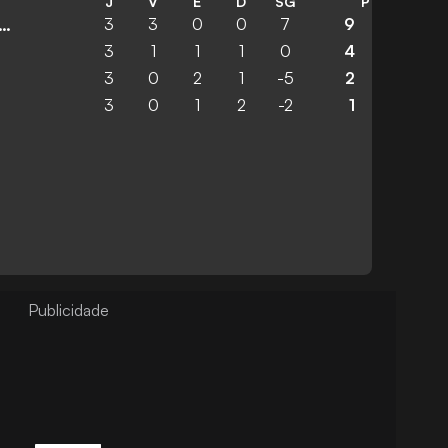
J
V
E
D
SG
P
3
3
0
0
7
9
ados Unidos da América
3
1
1
1
0
4
3
0
2
1
-5
2
3
0
1
2
-2
1