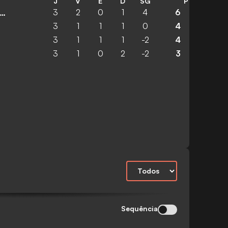
J
V
E
D
SG
P
3
2
0
1
4
6
ados Unidos da América
3
1
1
1
0
4
3
1
1
1
-2
4
3
1
0
2
-2
3
Sequência