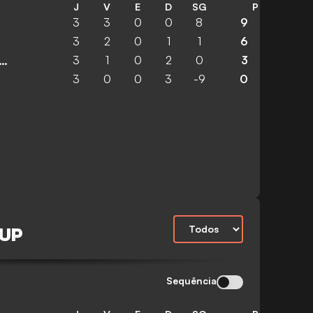
J
V
E
D
SG
P
3
3
0
0
8
9
3
2
0
1
1
6
3
1
0
2
0
3
ados Unidos da América
3
0
0
3
-9
0
CUP
Sequência