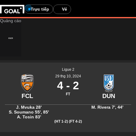
Trực tiếp
Vé
Ligue 2
29 thg 10, 2024
4
-
2
FT
J. Mvuka
28'
M. Rivera
7'
,
44'
S. Soumano
55'
,
85'
A. Tosin
83'
(HT 1-2)
(FT 4-2)