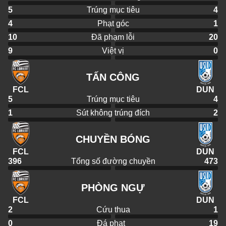
5
Trúng mục tiêu
4
4
Phạt góc
1
10
Đã phạm lỗi
20
9
Việt vị
0
TẤN CÔNG
FCL
DUN
5
Trúng mục tiêu
4
1
Sút không trúng đích
2
CHUYỀN BÓNG
FCL
DUN
396
Tổng số đường chuyền
473
PHÒNG NGỰ
FCL
DUN
2
Cứu thua
1
0
Đá phạt
19