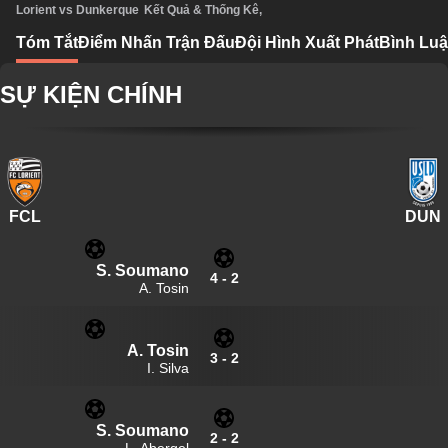
Lorient vs Dunkerque
Kết Quả & Thống Kê
,
Tóm Tắt
Điểm Nhấn Trận Đấu
Đội Hình Xuất Phát
Bình Luậ
SỰ KIỆN CHÍNH
FCL
DUN
S. Soumano
4
-
2
A. Tosin
A. Tosin
3
-
2
I. Silva
S. Soumano
2
-
2
L. Abergel