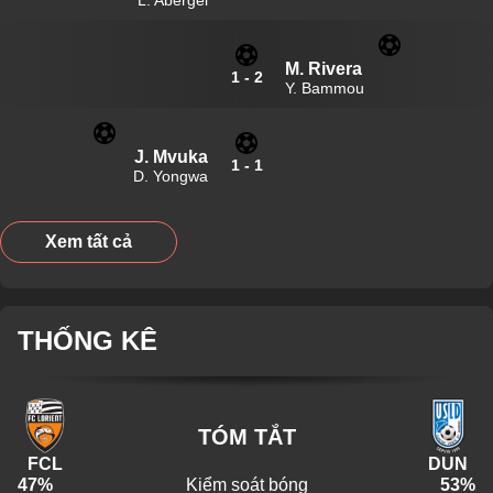
M. Rivera
1
-
2
Y. Bammou
J. Mvuka
1
-
1
D. Yongwa
Xem tất cả
THỐNG KÊ
TÓM TẮT
FCL
DUN
47
%
Kiểm soát bóng
53
%