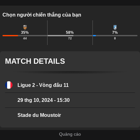
Chọn người chiến thắng của bạn
35
%
58
%
7
%
44
72
8
MATCH DETAILS
Ligue 2 - Vòng đấu 11
29 thg 10, 2024
-
15:30
Stade du Moustoir