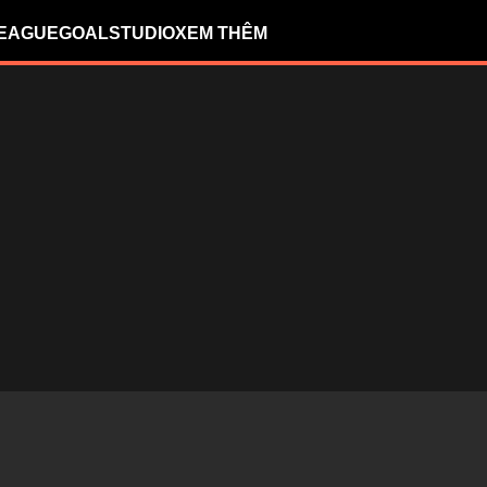
LEAGUE
GOALSTUDIO
XEM THÊM