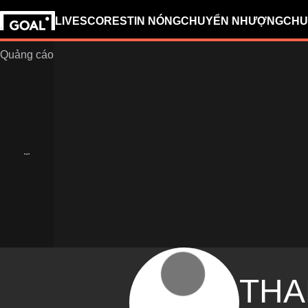
LIVESCORES
TIN NÓNG
CHUYỂN NHƯỢNG
CHU
THA