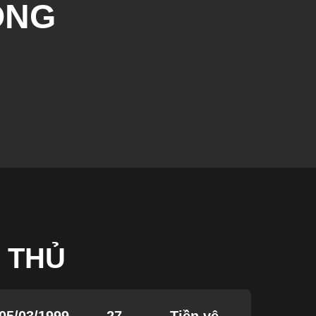
ONG
 THỦ