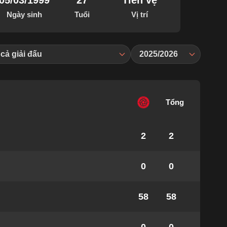
05/03/1999
27
Tiền vệ
Ngày sinh
Tuổi
Vị trí
 cả giải đấu
2025/2026
Tổng
2
2
0
0
58
58