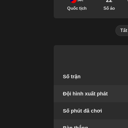
22
Séc
Quốc tịch
Số áo
Tất
Số trận
Đội hình xuất phát
Số phút đã chơi