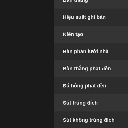
Bàn thắng
Hiệu suất ghi bàn
Kiến tạo
Bàn phản lưới nhà
Bàn thắng phạt đền
Đá hỏng phạt đền
Sút trúng đích
Sút không trúng đích