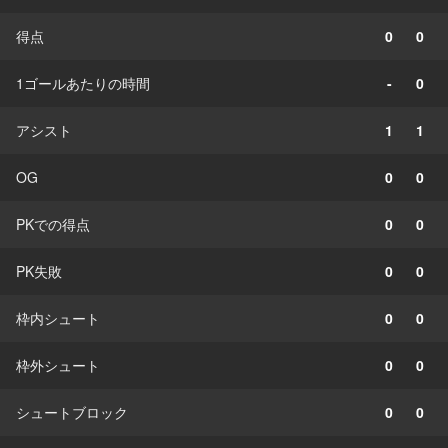
得点
0
0
1ゴールあたりの時間
-
0
アシスト
1
1
OG
0
0
PKでの得点
0
0
PK失敗
0
0
枠内シュート
0
0
枠外シュート
0
0
シュートブロック
0
0