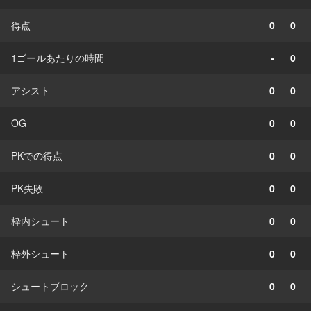
得点
0
0
1ゴールあたりの時間
-
0
アシスト
0
0
OG
0
0
PKでの得点
0
0
PK失敗
0
0
枠内シュート
0
0
枠外シュート
0
0
シュートブロック
0
0