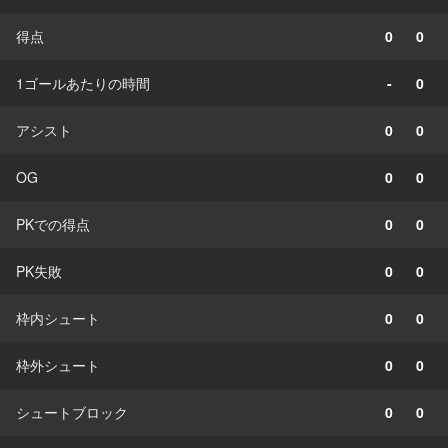
得点
0
0
1ゴールあたりの時間
-
0
アシスト
0
0
OG
0
0
PKでの得点
0
0
PK失敗
0
0
枠内シュート
0
0
枠外シュート
0
0
シュートブロック
0
0