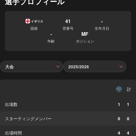
選手プロフィール
41
-
イギリス
国籍
背番号
生年月日
-
MF
年齢
ポジション
大会
2025/2026
計
出場数
1
1
スターティングメンバー
0
0
出場時間
4
4