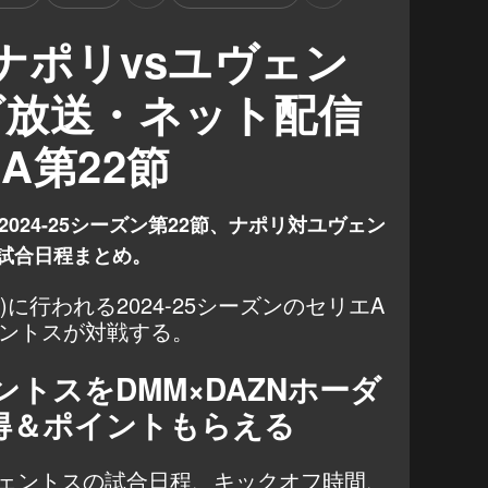
】ナポリvsユヴェン
ビ放送・ネット配信
A第22節
024-25シーズン第22節、ナポリ対ユヴェン
試合日程まとめ。
日)に行われる2024-25シーズンのセリエA
ェントスが対戦する。
ントスをDMM×DAZNホーダ
得＆ポイントもらえる
ヴェントスの試合日程、キックオフ時間、