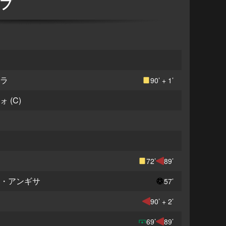
プ
ダビド・ネレス
ロメル・ルカク
アレックス・メレト
アミル・ラフマニ
レオナルド・スピナッツォーラ
ジョバンニ・ディ・ロレンツォ
フアン・ジェズス
スコット・マクトミネイ
スタニスラフ・ロボツカ
アンドレ＝フランク・ザンボ・アンギサ
マッテオ・ポリターノ
ミケーレ・ディ・グレゴリオ
フェデリコ・ガッティ
アンドレア・カンビアーゾ
ピエール・カルル
ウェストン・マッケニー
ケナン・ユルディズ
トゥーン・コープマイネルス
ケフラン・テュラム
ニコ・ゴンサレス
マヌエル・ロカテッリ
ランダル・コロ・ムアニ
ラ
90’ + 1’
ォ
(C)
72’
89’
・アンギサ
57’
90’ + 2’
69’
89’