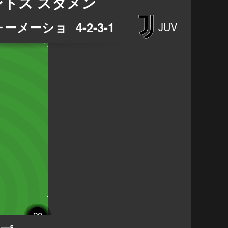
ントス スタメン
ォーメーション
4-2-3-1
JUV
13
37
22
68
99
11
21
29
27
15
16
10
19
11
20
1
5
8
7
4
8
5