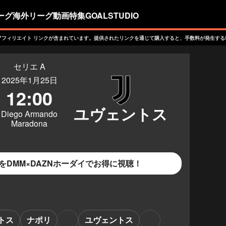
ーグ
海外リーグ
動画
特集
GOALSTUDIO
アフィリエイト リンクが含まれています。提供されたリンクを通じて購入すると、手数料が発生する
セリエ A
2025年1月25日
12:00
Diego Armando
Maradona
をDMM×DAZNホーダイでお得に視聴！
トス
ナポリ
ユヴェントス