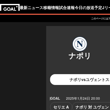
最新ニュース
移籍情報
試合速報
今日の放送予定
Jリ
このページには
ナポリvsユヴェントス
GOAL
2025年1月24日 20:00
セリエ A
ナポリ 対 ユヴェン