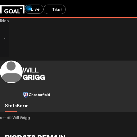
Live
Tiket
WILL
GRIGG
Chesterfield
Stats
Karir
statistik Will Grigg