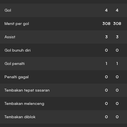
Gol
4
4
Menit per gol
308
308
Assist
3
3
Gol bunuh diri
0
0
Gol penalti
1
1
Penalti gagal
0
0
Tembakan tepat sasaran
0
0
Tembakan melenceng
0
0
Tembakan diblok
0
0