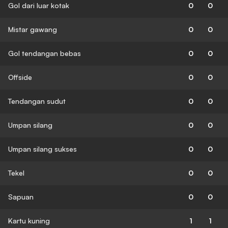
Gol dari luar kotak
0
0
Mistar gawang
0
0
Gol tendangan bebas
0
0
Offside
0
0
Tendangan sudut
0
0
Umpan silang
0
0
Umpan silang sukses
0
0
Tekel
0
0
Sapuan
0
0
Kartu kuning
1
1