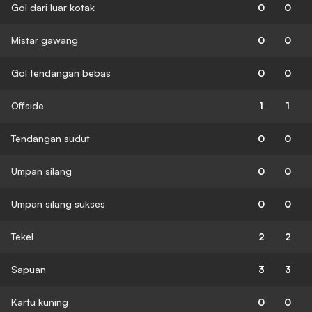
Gol dari luar kotak
0
0
Mistar gawang
0
0
Gol tendangan bebas
0
0
Offside
1
1
Tendangan sudut
0
0
Umpan silang
0
0
Umpan silang sukses
0
0
Tekel
2
2
Sapuan
3
3
Kartu kuning
0
0