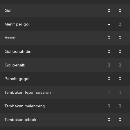
Gol
0
0
Menit per gol
-
0
Assist
0
0
Gol bunuh diri
0
0
Gol penalti
0
0
Penalti gagal
0
0
Tembakan tepat sasaran
1
1
Tembakan melenceng
0
0
Tembakan diblok
0
0