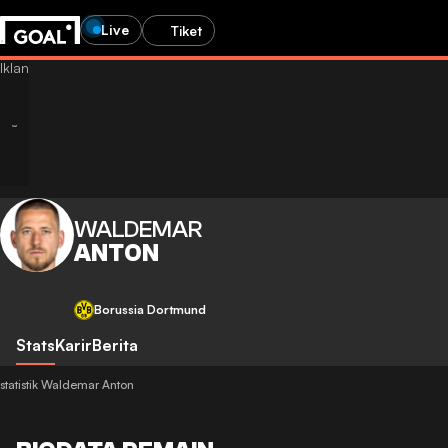
Live
Tiket
WALDEMAR
ANTON
Borussia Dortmund
Stats
Karir
Berita
statistik Waldemar Anton