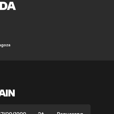
DA
agoza
AIN
17/09/1999
26
Penyerang