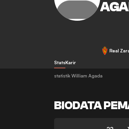
AGA
Real Zar
Stats
Karir
statistik William Agada
BIODATA PEM
22