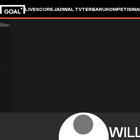
LIVESCORE
JADWAL TV
TERBARU
KOMPETISI
NA
WIL