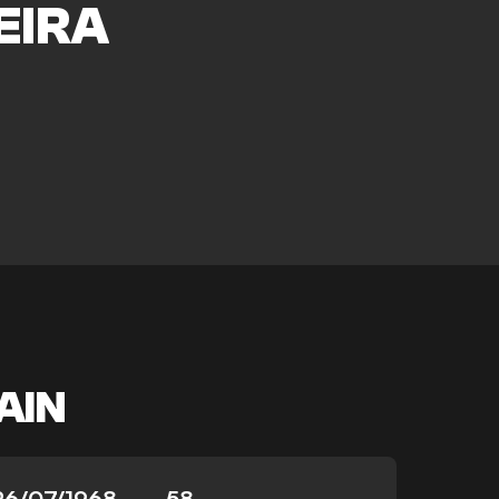
EIRA
AIN
26/07/1968
58
-