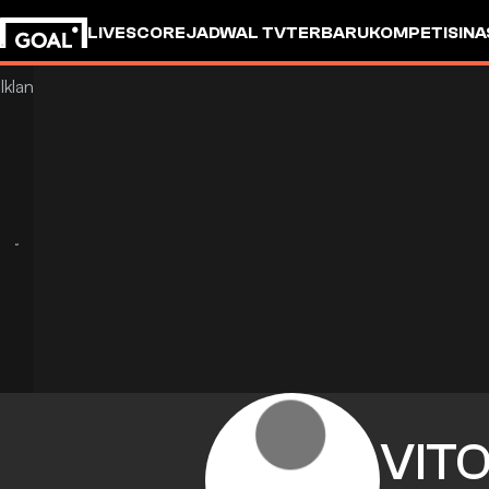
LIVESCORE
JADWAL TV
TERBARU
KOMPETISI
NA
VIT