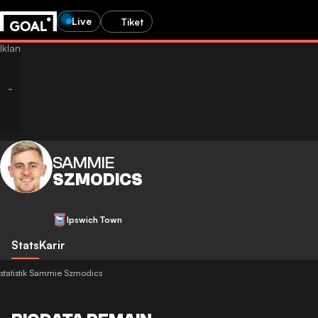
Live
Tiket
SAMMIE
SZMODICS
Ipswich Town
Stats
Karir
statistik Sammie Szmodics