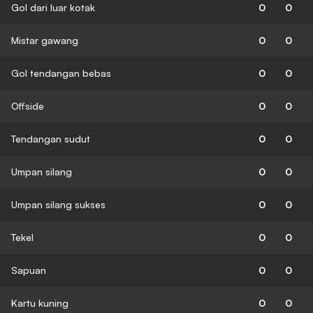
Gol dari luar kotak
0
0
Mistar gawang
0
0
Gol tendangan bebas
0
0
Offside
0
0
Tendangan sudut
0
0
Umpan silang
0
0
Umpan silang sukses
0
0
Tekel
0
0
Sapuan
0
0
Kartu kuning
0
0