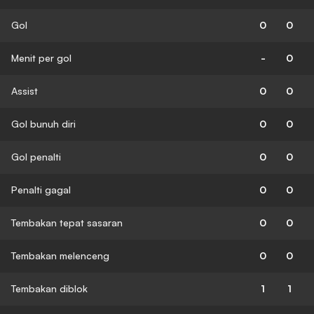
Gol
0
0
Menit per gol
-
0
Assist
0
0
Gol bunuh diri
0
0
Gol penalti
0
0
Penalti gagal
0
0
Tembakan tepat sasaran
0
0
Tembakan melenceng
0
0
Tembakan diblok
1
1