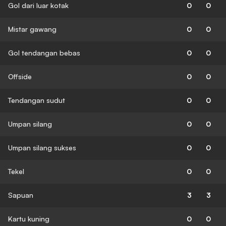
Gol dari luar kotak
0
0
Mistar gawang
0
0
Gol tendangan bebas
0
0
Offside
0
0
Tendangan sudut
0
0
Umpan silang
0
0
Umpan silang sukses
0
0
Tekel
0
0
Sapuan
3
3
Kartu kuning
0
0