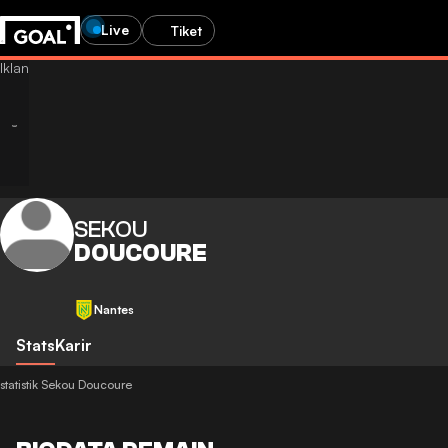
Live
Tiket
SEKOU
DOUCOURE
Nantes
Stats
Karir
statistik Sekou Doucoure