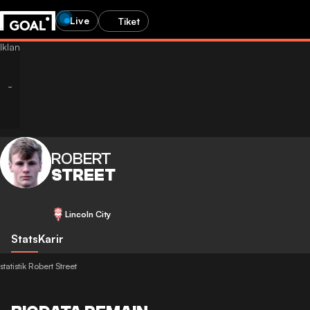
Live
Tiket
ROBERT
STREET
Lincoln City
Stats
Karir
statistik Robert Street