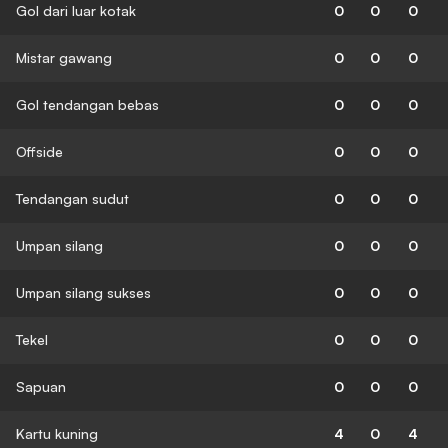
Gol dari luar kotak
0
0
0
Mistar gawang
0
0
0
Gol tendangan bebas
0
0
0
Offside
0
0
0
Tendangan sudut
0
0
0
Umpan silang
0
0
0
Umpan silang sukses
0
0
0
Tekel
0
0
0
Sapuan
0
0
0
Kartu kuning
4
0
4