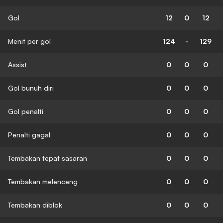
Gol
12
0
12
Menit per gol
124
-
129
Assist
0
0
0
Gol bunuh diri
0
0
0
Gol penalti
0
0
0
Penalti gagal
0
0
0
Tembakan tepat sasaran
0
0
0
Tembakan melenceng
0
0
0
Tembakan diblok
0
0
0