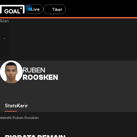
Live
Tiket
RUBEN
ROOSKEN
Stats
Karir
statistik Ruben Roosken