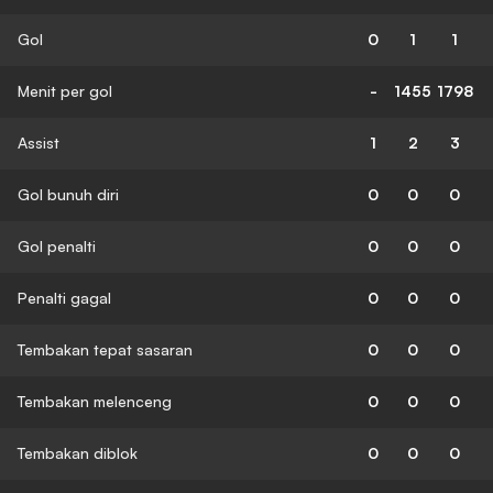
Gol
0
1
1
Menit per gol
-
1455
1798
Assist
1
2
3
Gol bunuh diri
0
0
0
Gol penalti
0
0
0
Penalti gagal
0
0
0
Tembakan tepat sasaran
0
0
0
Tembakan melenceng
0
0
0
Tembakan diblok
0
0
0