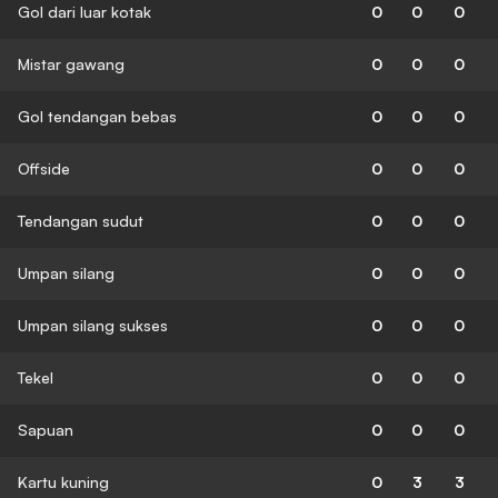
Gol dari luar kotak
0
0
0
Mistar gawang
0
0
0
Gol tendangan bebas
0
0
0
Offside
0
0
0
Tendangan sudut
0
0
0
Umpan silang
0
0
0
Umpan silang sukses
0
0
0
Tekel
0
0
0
Sapuan
0
0
0
Kartu kuning
0
3
3