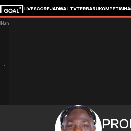
LIVESCORE
JADWAL TV
TERBARU
KOMPETISI
NA
PRO