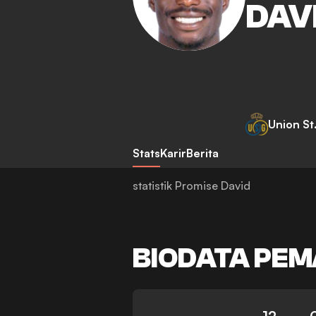
DAV
Union St.
Stats
Karir
Berita
statistik Promise David
BIODATA PEM
12