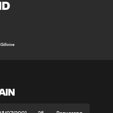
ID
Gilloise
AIN
03/07/2001
25
Penyerang