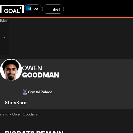
Live
Tiket
OWEN
GOODMAN
Crystal Palace
Stats
Karir
statistik Owen Goodman