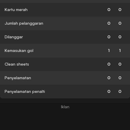
Kartu merah
0
0
Jumlah pelanggaran
0
0
Dilanggar
0
0
Kemasukan gol
1
1
Clean sheets
0
0
Penyelamatan
0
0
Penyelamatan penalti
0
0