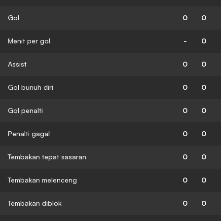
Gol
0
0
Menit per gol
-
0
Assist
0
0
Gol bunuh diri
0
0
Gol penalti
0
0
Penalti gagal
0
0
Tembakan tepat sasaran
0
0
Tembakan melenceng
0
0
Tembakan diblok
0
0