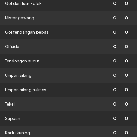
Gol dari luar kotak
0
0
Mistar gawang
0
0
Gol tendangan bebas
0
0
Offside
0
0
Tendangan sudut
0
0
Umpan silang
0
0
Umpan silang sukses
0
0
Tekel
0
0
Sapuan
0
0
Kartu kuning
0
0