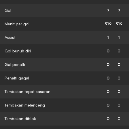
Gol
7
7
Menit per gol
319
319
Assist
1
1
Gol bunuh diri
0
0
Gol penalti
0
0
Penalti gagal
0
0
Tembakan tepat sasaran
0
0
Tembakan melenceng
0
0
Tembakan diblok
0
0