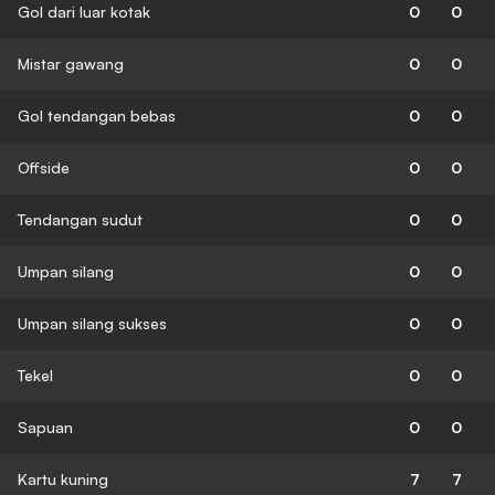
Gol dari luar kotak
0
0
Mistar gawang
0
0
Gol tendangan bebas
0
0
Offside
0
0
Tendangan sudut
0
0
Umpan silang
0
0
Umpan silang sukses
0
0
Tekel
0
0
Sapuan
0
0
Kartu kuning
7
7