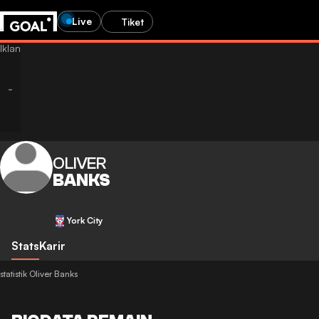
Live
Tiket
OLIVER
BANKS
York City
Stats
Karir
statistik Oliver Banks