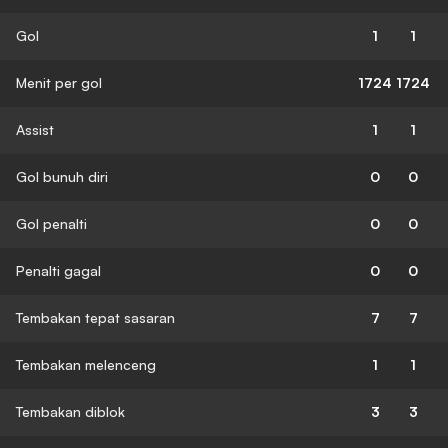
Gol
1
1
Menit per gol
1724
1724
Assist
1
1
Gol bunuh diri
0
0
Gol penalti
0
0
Penalti gagal
0
0
Tembakan tepat sasaran
7
7
Tembakan melenceng
1
1
Tembakan diblok
3
3