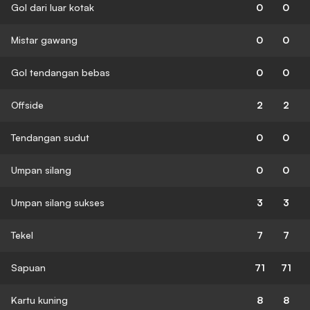
Gol dari luar kotak
0
0
Mistar gawang
0
0
Gol tendangan bebas
0
0
Offside
2
2
Tendangan sudut
0
0
Umpan silang
0
0
Umpan silang sukses
3
3
Tekel
7
7
Sapuan
71
71
Kartu kuning
8
8