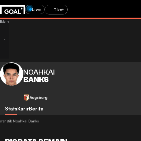
Live
Tiket
NOAHKAI
BANKS
Augsburg
Stats
Karir
Berita
statistik Noahkai Banks