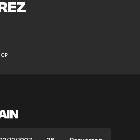
REZ
 CP
AIN
02/12/1997
28
Penyerang