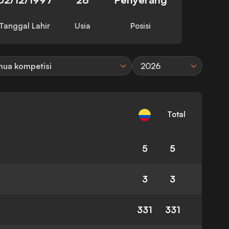
Tanggal Lahir
Usia
Posisi
ua kompetisi
2026
Total
5
5
3
3
331
331