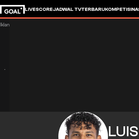
LIVESCORE
JADWAL TV
TERBARU
KOMPETISI
NA
LUIS