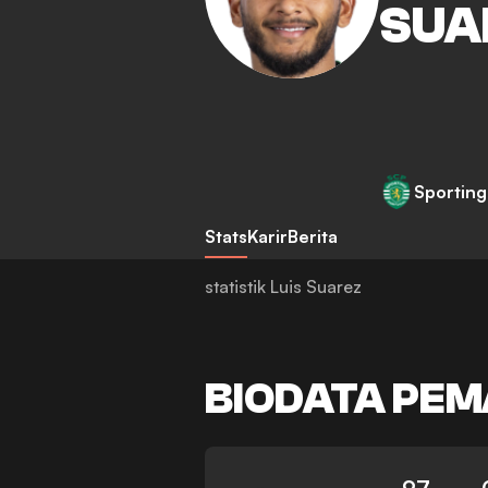
SUA
Sporting
Stats
Karir
Berita
statistik Luis Suarez
BIODATA PEM
97