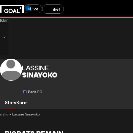
Live
Tiket
LASSINE
SINAYOKO
Paris FC
Stats
Karir
statistik Lassine Sinayoko