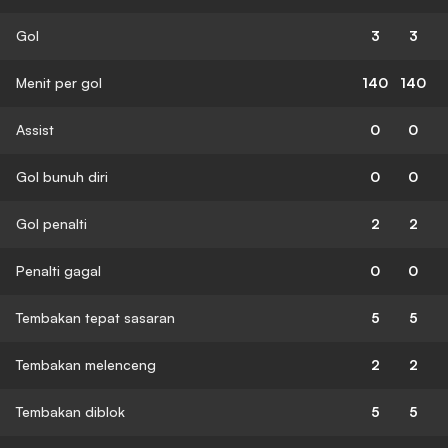
Gol
3
3
Menit per gol
140
140
Assist
0
0
Gol bunuh diri
0
0
Gol penalti
2
2
Penalti gagal
0
0
Tembakan tepat sasaran
5
5
Tembakan melenceng
2
2
Tembakan diblok
5
5