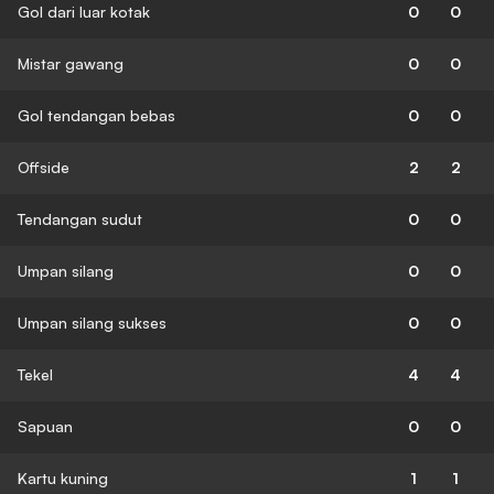
Gol dari luar kotak
0
0
Mistar gawang
0
0
Gol tendangan bebas
0
0
Offside
2
2
Tendangan sudut
0
0
Umpan silang
0
0
Umpan silang sukses
0
0
Tekel
4
4
Sapuan
0
0
Kartu kuning
1
1