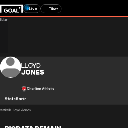
Live
Tiket
LLOYD
JONES
Charlton Athletic
Stats
Karir
statistik Lloyd Jones