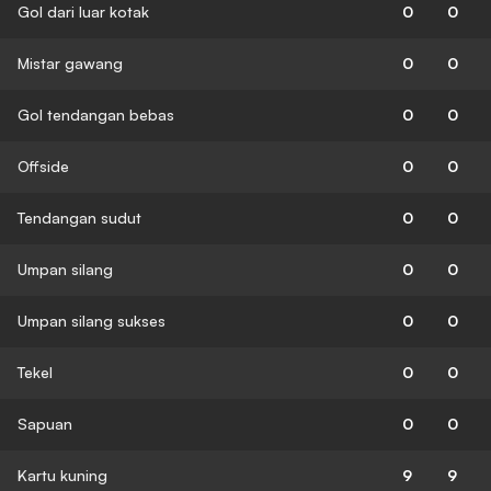
Gol dari luar kotak
0
0
Mistar gawang
0
0
Gol tendangan bebas
0
0
Offside
0
0
Tendangan sudut
0
0
Umpan silang
0
0
Umpan silang sukses
0
0
Tekel
0
0
Sapuan
0
0
Kartu kuning
9
9