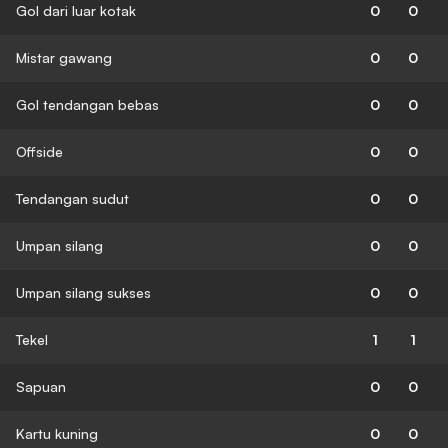
Gol dari luar kotak
0
0
Mistar gawang
0
0
Gol tendangan bebas
0
0
Offside
0
0
Tendangan sudut
0
0
Umpan silang
0
0
Umpan silang sukses
0
0
Tekel
1
1
Sapuan
0
0
Kartu kuning
0
0