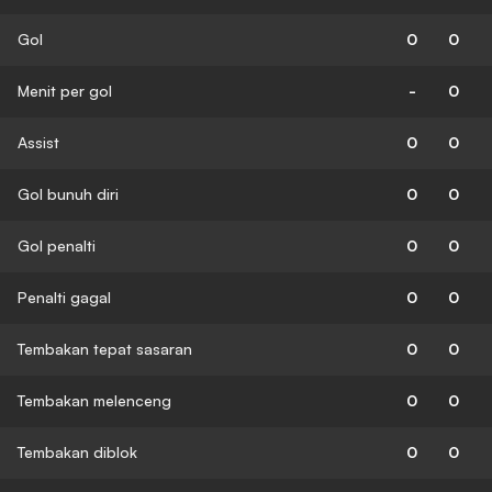
Gol
0
0
Menit per gol
-
0
Assist
0
0
Gol bunuh diri
0
0
Gol penalti
0
0
Penalti gagal
0
0
Tembakan tepat sasaran
0
0
Tembakan melenceng
0
0
Tembakan diblok
0
0