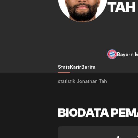
TAH
Bayern 
Stats
Karir
Berita
statistik Jonathan Tah
BIODATA PEM
4