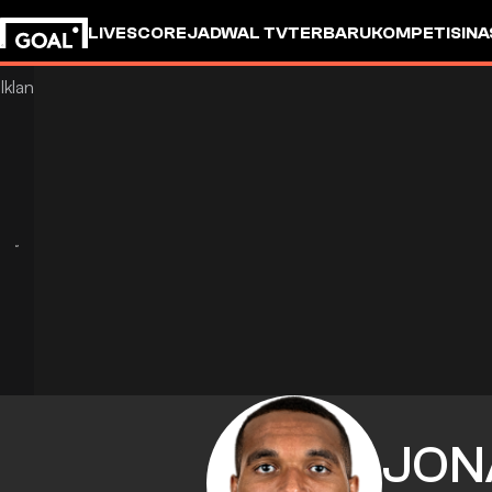
LIVESCORE
JADWAL TV
TERBARU
KOMPETISI
NA
JON