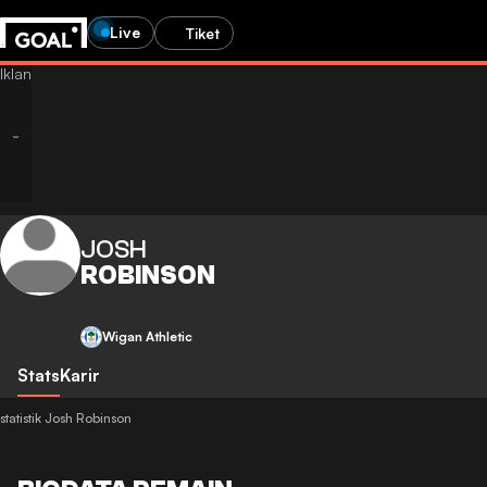
Live
Tiket
JOSH
ROBINSON
Wigan Athletic
Stats
Karir
statistik Josh Robinson