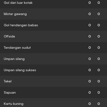
Gol dari luar kotak
0
0
Mistar gawang
0
0
Gol tendangan bebas
0
0
Offside
0
0
Tendangan sudut
0
0
Umpan silang
0
0
Umpan silang sukses
0
0
Tekel
0
0
Sapuan
0
0
Kartu kuning
0
0