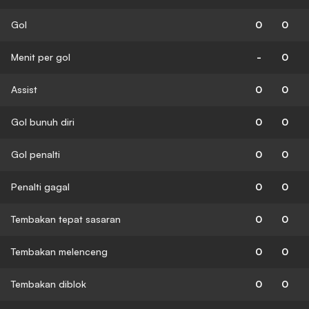
Gol
0
0
Menit per gol
-
0
Assist
0
0
Gol bunuh diri
0
0
Gol penalti
0
0
Penalti gagal
0
0
Tembakan tepat sasaran
0
0
Tembakan melenceng
0
0
Tembakan diblok
0
0