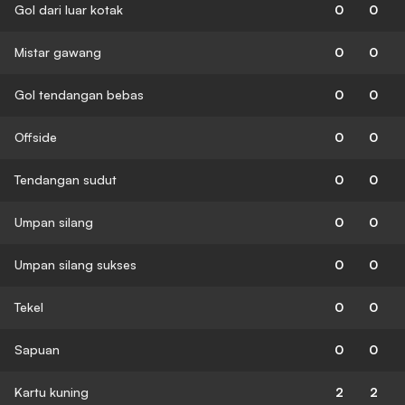
Gol dari luar kotak
0
0
Mistar gawang
0
0
Gol tendangan bebas
0
0
Offside
0
0
Tendangan sudut
0
0
Umpan silang
0
0
Umpan silang sukses
0
0
Tekel
0
0
Sapuan
0
0
Kartu kuning
2
2