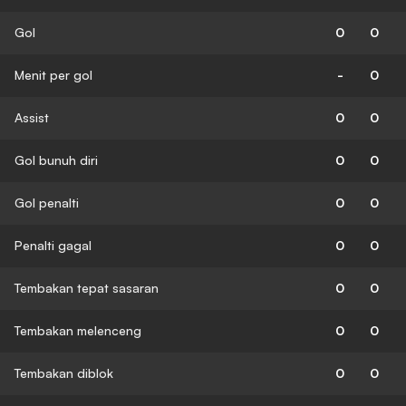
Gol
0
0
Menit per gol
-
0
Assist
0
0
Gol bunuh diri
0
0
Gol penalti
0
0
Penalti gagal
0
0
Tembakan tepat sasaran
0
0
Tembakan melenceng
0
0
Tembakan diblok
0
0