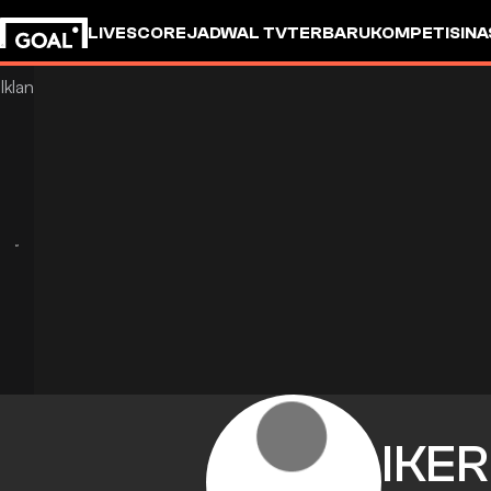
LIVESCORE
JADWAL TV
TERBARU
KOMPETISI
NA
IKER