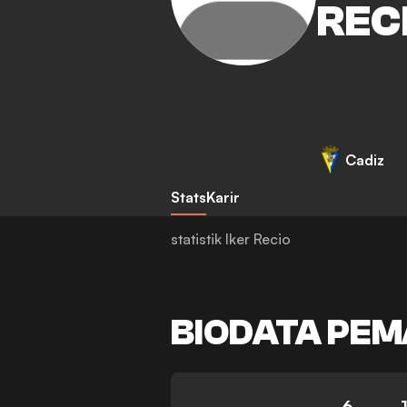
REC
Cadiz
Stats
Karir
statistik Iker Recio
BIODATA PEM
6