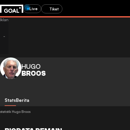
Live
Tiket
HUGO
BROOS
Stats
Berita
statistik Hugo Broos