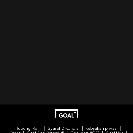
Hubungi Kami
Syarat & Kondisi
Kebijakan privasi
Karier
Goal App (Android)
Goal App (iOS)
Goal Live