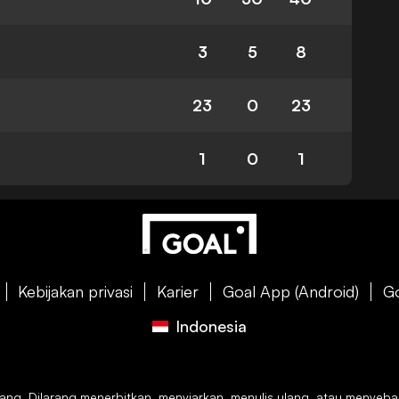
3
5
8
23
0
23
1
0
1
Kebijakan privasi
Karier
Goal App (Android)
Go
Indonesia
g. Dilarang menerbitkan, menyiarkan, menulis ulang, atau menyebarkan