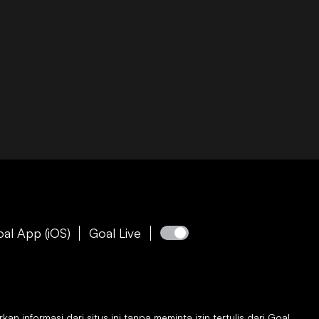
al App (iOS)
Goal Live
 informasi dari situs ini tanpa meminta izin tertulis dari
Goal