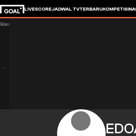
LIVESCORE
JADWAL TV
TERBARU
KOMPETISI
NA
EDO