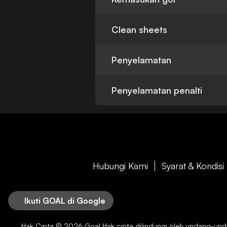
Clean sheets
Penyelamatan
Penyelamatan penalti
Hubungi Kami
Syarat & Kondisi
Ikuti GOAL di Google
Hak Cipta © 2026
Goal
Hak cipta dilindungi oleh undang-undan