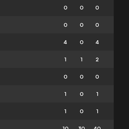
0
0
0
0
0
0
4
0
4
1
1
2
0
0
0
1
0
1
1
0
1
10
30
40