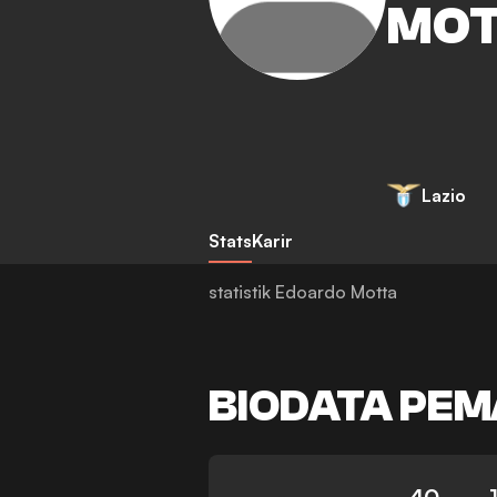
MO
Lazio
Stats
Karir
statistik Edoardo Motta
BIODATA PEM
40