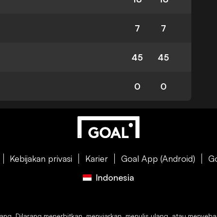
7
7
45
45
0
0
Kebijakan privasi
Karier
Goal App (Android)
Go
Indonesia
g. Dilarang menerbitkan, menyiarkan, menulis ulang, atau menyebarkan