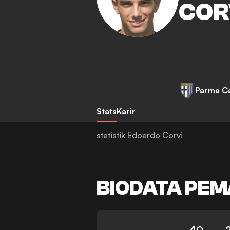
COR
Parma Ca
Stats
Karir
statistik Edoardo Corvi
BIODATA PEM
40