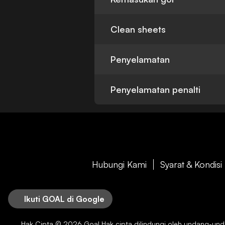
Clean sheets
Penyelamatan
Penyelamatan penalti
Hubungi Kami
Syarat & Kondisi
Ikuti GOAL di Google
Hak Cipta © 2026
Goal
Hak cipta dilindungi oleh undang-undan