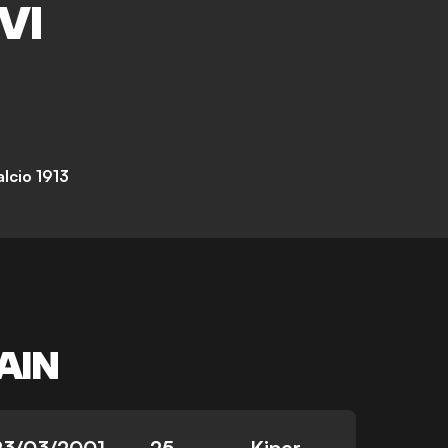
VI
lcio 1913
AIN
23/03/2001
25
Kiper