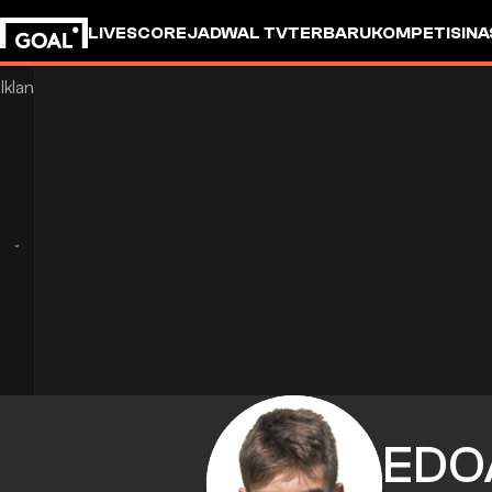
LIVESCORE
JADWAL TV
TERBARU
KOMPETISI
NA
EDO