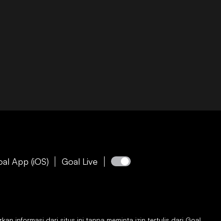
al App (iOS)
Goal Live
 informasi dari situs ini tanpa meminta izin tertulis dari
Goal