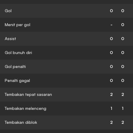
Gol
0
0
Menit per gol
-
0
Assist
0
0
Gol bunuh diri
0
0
Gol penalti
0
0
Penalti gagal
0
0
Tembakan tepat sasaran
2
2
Tembakan melenceng
1
1
Tembakan diblok
2
2