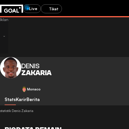
Live
Tiket
DENIS
ZAKARIA
Monaco
Stats
Karir
Berita
statistik Denis Zakaria