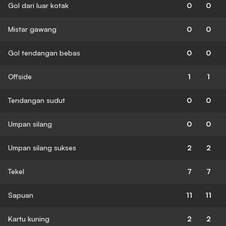
Gol dari luar kotak
0
0
Mistar gawang
0
0
Gol tendangan bebas
0
0
Offside
1
1
Tendangan sudut
0
0
Umpan silang
0
0
Umpan silang sukses
2
2
Tekel
7
7
Sapuan
11
11
Kartu kuning
2
2