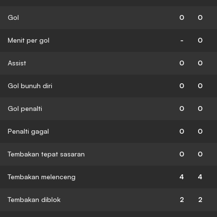
Gol
0
0
Menit per gol
-
0
Assist
0
0
Gol bunuh diri
0
0
Gol penalti
0
0
Penalti gagal
0
0
Tembakan tepat sasaran
0
0
Tembakan melenceng
4
4
Tembakan diblok
2
2