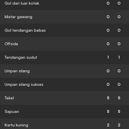
Gol dari luar kotak
0
0
Mistar gawang
0
0
Gol tendangan bebas
0
0
Offside
0
0
Tendangan sudut
1
1
Umpan silang
0
0
Umpan silang sukses
0
0
Tekel
5
5
Sapuan
5
5
Kartu kuning
2
2