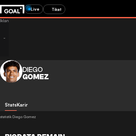
Live
Tiket
DIEGO
GOMEZ
Stats
Karir
statistik Diego Gomez