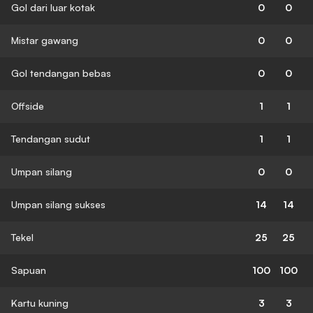
Gol dari luar kotak
0
0
Mistar gawang
0
0
Gol tendangan bebas
0
0
Offside
1
1
Tendangan sudut
1
1
Umpan silang
0
0
Umpan silang sukses
14
14
Tekel
25
25
Sapuan
100
100
Kartu kuning
3
3