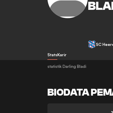
BLA
SC Heer
Stats
Karir
statistik Darling Bladi
BIODATA PEM
-