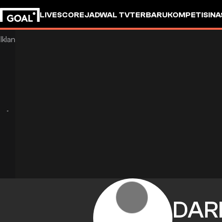
LIVESCORE
JADWAL TV
TERBARU
KOMPETISI
NA
DAR