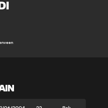
DI
enveen
AIN
11/06/2004
22
Bek