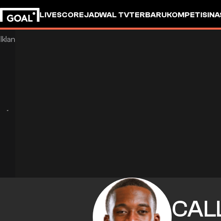
LIVESCORE
JADWAL TV
TERBARU
KOMPETISI
NA
CAL