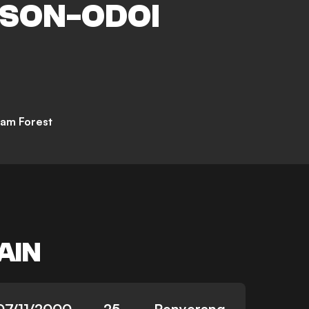
SON-ODOI
am Forest
AIN
07/11/2000
25
Penyerang