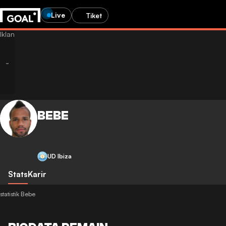
Live
Tiket
BEBE
UD Ibiza
Stats
Karir
statistik Bebe