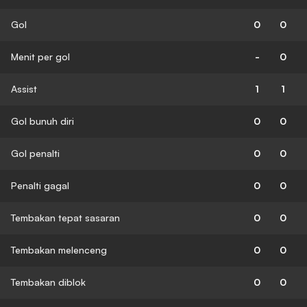
Gol
0
0
Menit per gol
-
0
Assist
1
1
Gol bunuh diri
0
0
Gol penalti
0
0
Penalti gagal
0
0
Tembakan tepat sasaran
0
0
Tembakan melenceng
0
0
Tembakan diblok
0
0