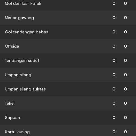
Gol dari luar kotak
0
0
Mistar gawang
0
0
Gol tendangan bebas
0
0
Offside
0
0
Tendangan sudut
0
0
Umpan silang
0
0
Umpan silang sukses
0
0
Tekel
0
0
Sapuan
0
0
Kartu kuning
0
0