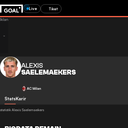
Live
Tiket
ALEXIS
SAELEMAEKERS
AC Milan
Stats
Karir
statistik Alexis Saelemaekers