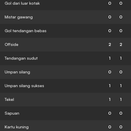
Gol dari luar kotak
0
0
Mistar gawang
0
0
Gol tendangan bebas
0
0
Offside
2
2
Tendangan sudut
1
1
Umpan silang
0
0
Umpan silang sukses
1
1
Tekel
1
1
Sapuan
0
0
Kartu kuning
0
0