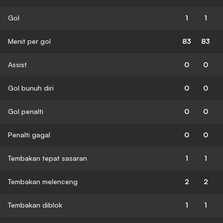
Gol
1
1
Menit per gol
83
83
Assist
0
0
Gol bunuh diri
0
0
Gol penalti
0
0
Penalti gagal
0
0
Tembakan tepat sasaran
1
1
Tembakan melenceng
2
2
Tembakan diblok
1
1