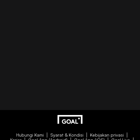
Hubungi Kami
Syarat & Kondisi
Kebijakan privasi
Karier
Goal App (Android)
Goal App (iOS)
Goal Live