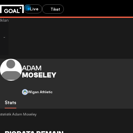
Live
Tiket
ADAM
MOSELEY
Wigan Athletic
Stats
statistik Adam Moseley