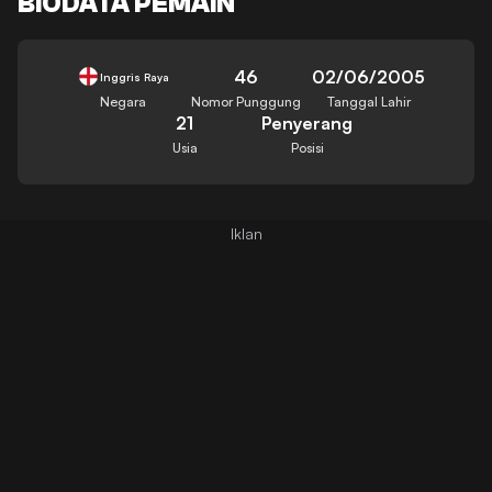
BIODATA PEMAIN
46
02/06/2005
Inggris Raya
Negara
Nomor Punggung
Tanggal Lahir
21
Penyerang
Usia
Posisi