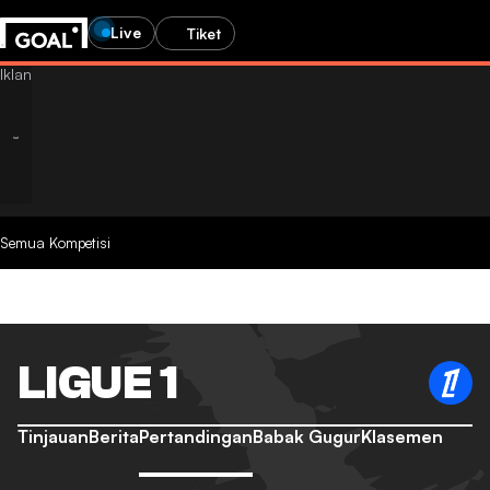
Live
Tiket
Semua Kompetisi
LIGUE 1
Tinjauan
Berita
Pertandingan
Babak Gugur
Klasemen