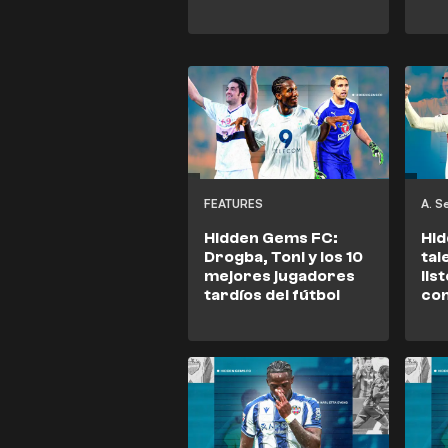
FEATURES
A. 
Hidden Gems FC:
Hid
Drogba, Toni y los 10
ta
mejores jugadores
lis
tardíos del fútbol
con
sup