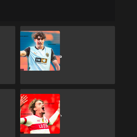
FEATURES
Javi Guerra, el
diamante atípico
extraído de las
entrañas de
Valencia
FEATURES
Nick Woltemade,
el gigante
técnicamente
dotado del
Stuttgart