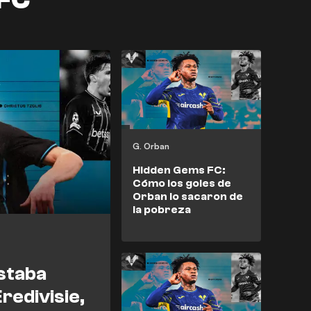
G. Orban
Hidden Gems FC:
Cómo los goles de
Orban lo sacaron de
la pobreza
estaba
redivisie,