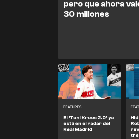
pero que ahora val
30 millones
FEATURES
FEA
El ‘Toni Kroos 2.0’ ya
Hid
está en el radar del
Rob
Real Madrid
rev
tre