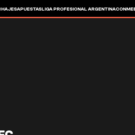
CHAJES
APUESTAS
LIGA PROFESIONAL ARGENTINA
CONMEB
IO
OTROS
FC