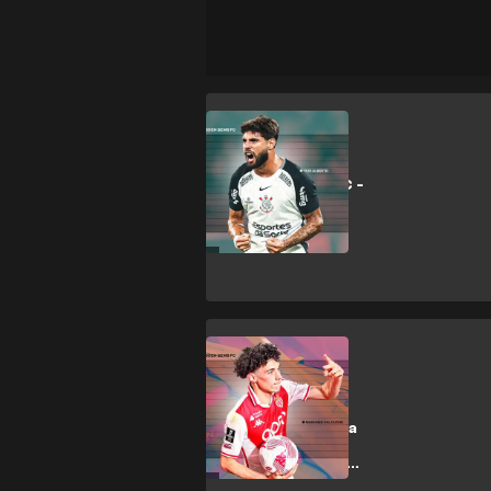
FEATURES
Hidden Gems FC -
Yuri Alberto
FEATURES
Maghnes
Akliouche: la joya
del Mónaco que
busca brillar en
Europa