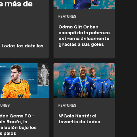
e más de
FEATURES
Cómo Gift Orban
escapó de la pobreza
extrema únicamente
gracias a sus goles
TURES
FEATURES
den Gems FC -
N’Golo Kanté: el
in Roefs, la
favorito de todos
elación bajo los
s palos