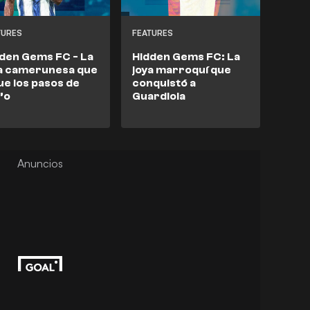
TURES
FEATURES
den Gems FC - La
Hidden Gems FC: La
a camerunesa que
joya marroquí que
ue los pasos de
conquistó a
’o
Guardiola