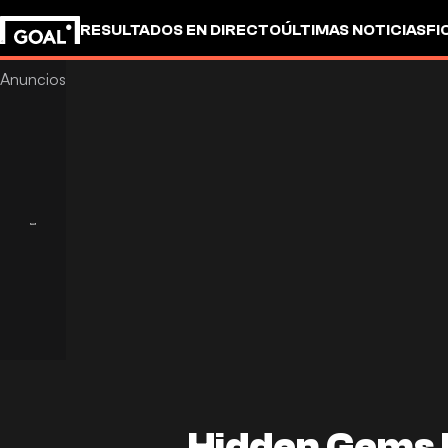
RESULTADOS EN DIRECTO
ÚLTIMAS NOTICIAS
FI
UEFA CHAMPIONS LEAGUE
CULTURA
GOALSTUD
Hidden Gems 