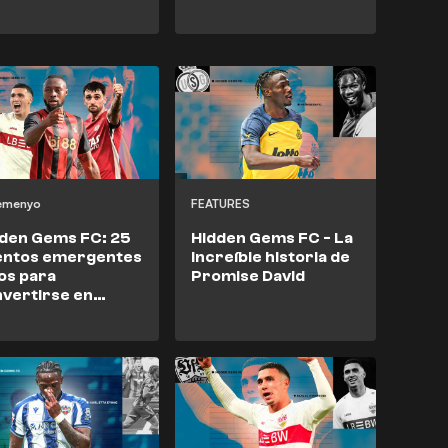
Semenyo
FEATURES
den Gems FC: 25
Hidden Gems FC - La
lentos emergentes
increíble historia de
tos para
Promise David
vertirse en
erestrellas