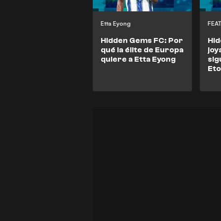
Etta Eyong
FEA
Hidden Gems FC: Por
Hid
qué la élite de Europa
joy
quiere a Etta Eyong
sig
Eto