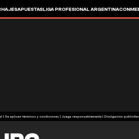
CHAJES
APUESTAS
LIGA PROFESIONAL ARGENTINA
CONMEB
IO
OTROS
+18 | Contenido comercial | Se aplican términos y condiciones | Juega responsablemente
|
Divulgación publicitar