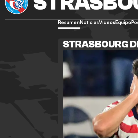
STRASBO
Resumen
Noticias
Vídeos
Equipo
Po
STRASBOURG D