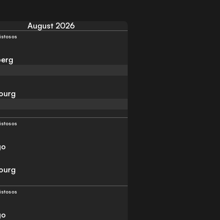
August 2026
istosos
berg
ourg
istosos
go
ourg
istosos
go