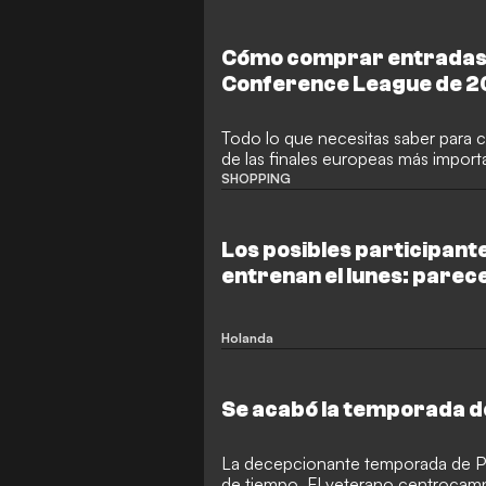
el doblete en Alemania e Italia. E
Liga, mientras Real Madrid decayó 
Cómo comprar entradas pa
Conference League de 
Todo lo que necesitas saber para 
de las finales europeas más impor
SHOPPING
Los posibles participante
entrenan el lunes: parece
primer descartado
Holanda
Se acabó la temporada d
La decepcionante temporada de P
de tiempo. El veterano centrocampi