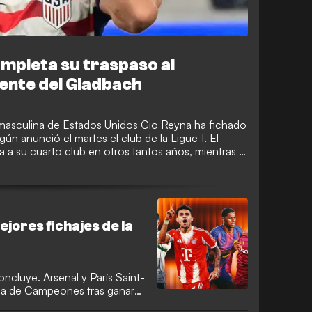
mpleta su traspaso al
nte del Gladbach
 masculina de Estados Unidos Gio Reyna ha fichado
gún anunció el martes el club de la Ligue 1. El
a su cuarto club en otros tantos años, mientras la
os busca reconducir su carrera sumando más
Francia.
jores fichajes de la
cluye. Arsenal y París Saint-
Liga de Campeones tras ganar
Bayern Múnich e Inter lograron