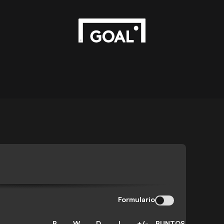
Formulario
P
W
D
L
+/-
PUNTOS