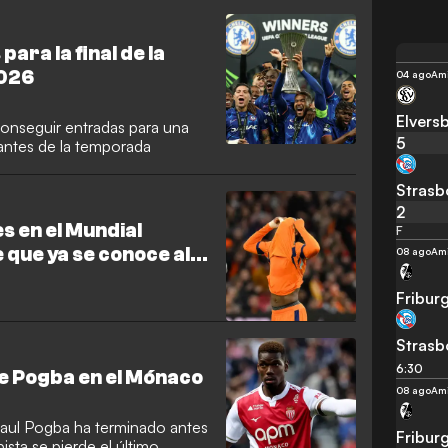
n España, Barcelona retuvo La
en el caos.
ra la final de la
2026
04 ago
Am
Elvers
conseguir entradas para una
5
tantes de la temporada
Strasb
2
s en el Mundial
F
 que ya se conoce al
08 ago
Am
Fribur
Strasb
6:30
e Pogba en el Mónaco
08 ago
Am
aul Pogba ha terminado antes
Fribur
sta se pierde el último