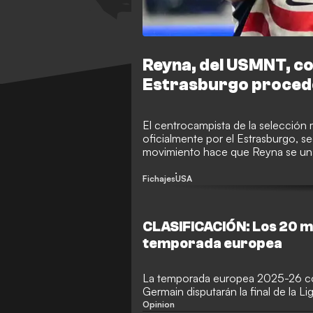
Reyna, del USMNT, co
Estrasburgo procede
El centrocampista de la selección
oficialmente por el Estrasburgo, se
movimiento hace que Reyna se una 
estrella estadounidense de 23 añ
minutos en la máxima categoría de 
Fichajes
USA
CLASIFICACIÓN: Los 20 me
temporada europea
La temporada europea 2025-26 con
Germain disputarán la final de la 
sus ligas en Inglaterra y Francia. 
Opinion