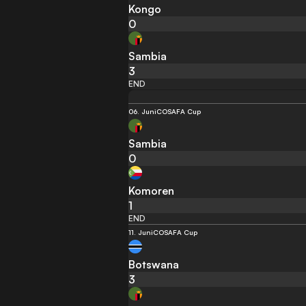
Kongo
0
Sambia
3
END
06. Juni
COSAFA Cup
Sambia
0
Komoren
1
END
11. Juni
COSAFA Cup
Botswana
3