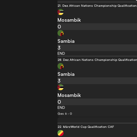
21. Dez.
African Nations Championship Qualification
Mosambik
0
Sambia
3
END
28. Dez.
African Nations Championship Qualificatio
Sambia
3
Mosambik
0
END
Ges 6 - 0
22. März
World Cup Qualification CAF