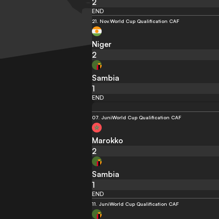
2
END
21. Nov.
World Cup Qualification CAF
Niger
2
Sambia
1
END
07. Juni
World Cup Qualification CAF
Marokko
2
Sambia
1
END
11. Juni
World Cup Qualification CAF