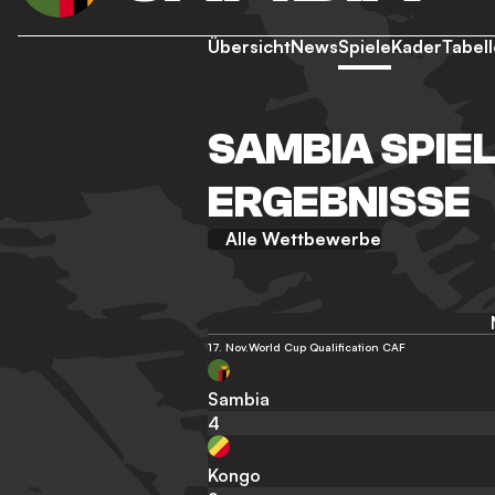
Übersicht
News
Spiele
Kader
Tabell
SAMBIA SPIE
ERGEBNISSE
Alle Wettbewerbe
17. Nov.
World Cup Qualification CAF
Sambia
4
Kongo