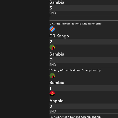
Sambia
3
END
07. Aug.
African Nations Championship
DR Kongo
2
Sambia
0
END
10. Aug.
African Nations Championship
Sambia
1
Angola
2
END
14. Aug.
African Nations Championship